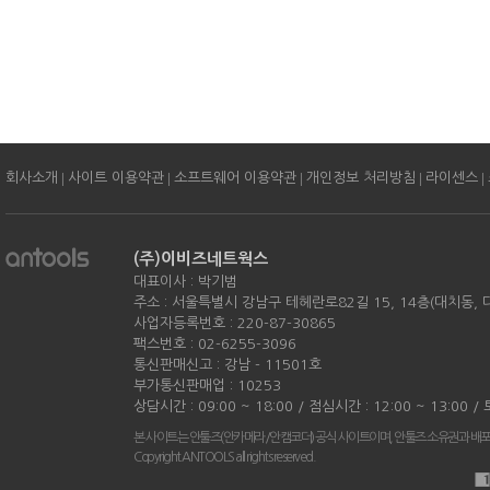
|
|
|
|
|
회사소개
사이트 이용약관
소프트웨어 이용약관
개인정보 처리방침
라이센스
(주)이비즈네트웍스
대표이사 : 박기범
주소 : 서울특별시 강남구 테헤란로82길 15, 14층(대치동,
사업자등록번호 : 220-87-30865
팩스번호 : 02-6255-3096
통신판매신고 : 강남 - 11501호
부가통신판매업 : 10253
상담시간 : 09:00 ~ 18:00 / 점심시간 : 12:00 ~ 13:00 
본 사이트는 안툴즈(안카메라/안캠코더) 공식 사이트이며, 안툴즈 소유권과 배
Copyright ANTOOLS all rights reserved.