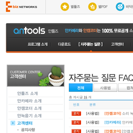
전체
사용법
캡
총 게시글
16
개
번호
분류
[사용법]
[안캠코더]
소리 녹
[사용법]
[안카메라]
안카메
[사용법]
[안캠코더]
[안캠코