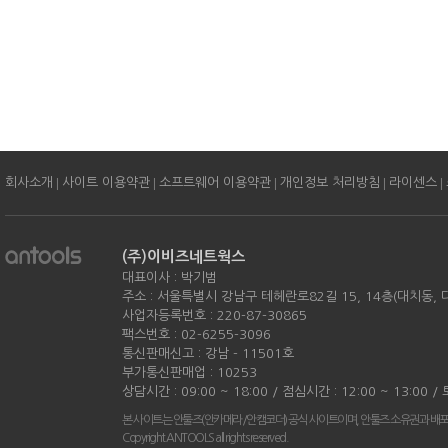
|
|
|
|
|
회사소개
사이트 이용약관
소프트웨어 이용약관
개인정보 처리방침
라이센스
(주)이비즈네트웍스
대표이사 : 박기범
주소 : 서울특별시 강남구 테헤란로82길 15, 14층(대치동,
사업자등록번호 : 220-87-30865
팩스번호 : 02-6255-3096
통신판매신고 : 강남 - 11501호
부가통신판매업 : 10253
상담시간 : 09:00 ~ 18:00 / 점심시간 : 12:00 ~ 13:00 
본 사이트는 안툴즈(안카메라/안캠코더) 공식 사이트이며, 안툴즈 소유권과 배
Copyright ANTOOLS all rights reserved.