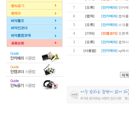
7
[오류]
[안카메라]
안카메
6
[캡쳐]
[안카메라]
캡쳐를
5
[오류]
[안카메라]
스크롤
4
[기타]
[안캠코더]
오른쪽
3
[오류]
[안카메라]
캡쳐시
2
[사용법]
[안카메라]
xp에