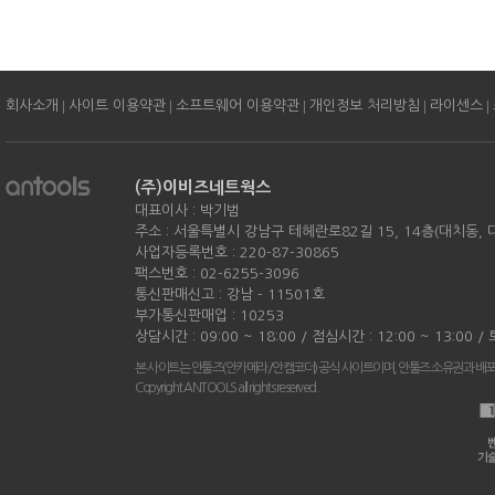
|
|
|
|
|
회사소개
사이트 이용약관
소프트웨어 이용약관
개인정보 처리방침
라이센스
(주)이비즈네트웍스
대표이사 : 박기범
주소 : 서울특별시 강남구 테헤란로82길 15, 14층(대치동,
사업자등록번호 : 220-87-30865
팩스번호 : 02-6255-3096
통신판매신고 : 강남 - 11501호
부가통신판매업 : 10253
상담시간 : 09:00 ~ 18:00 / 점심시간 : 12:00 ~ 13:00 
본 사이트는 안툴즈(안카메라/안캠코더) 공식 사이트이며, 안툴즈 소유권과 배
Copyright ANTOOLS all rights reserved.