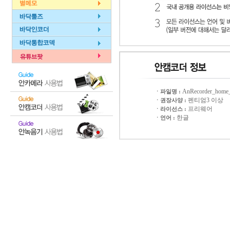
AnRecorder_home_
ㆍ파일명 :
펜티엄3 이상
ㆍ권장사양 :
프리웨어
ㆍ라이선스 :
한글
ㆍ언어 :