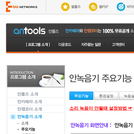
주요기능
환경설정
녹음
소리 녹음이 안될때 설정방법 ☞