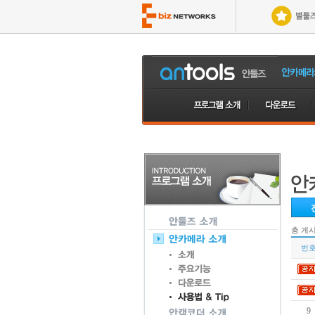
총 게
번
9