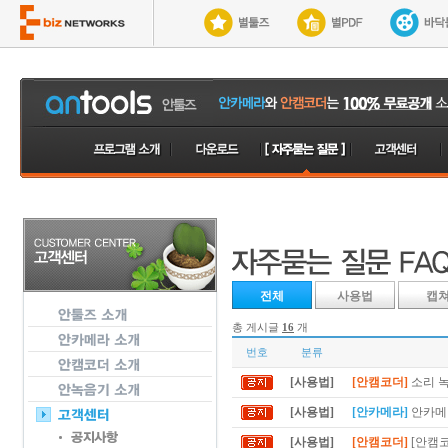
전체
사용법
캡
총 게시글
16
개
번호
분류
[사용법]
[안캠코더]
소리 녹
[사용법]
[안카메라]
안카메
[사용법]
[안캠코더]
[안캠코