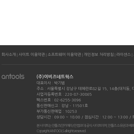
|
|
|
|
|
회사소개
사이트 이용약관
소프트웨어 이용약관
개인정보 처리방침
라이센스
(주)이비즈네트웍스
대표이사 : 박기범
주소 : 서울특별시 강남구 테헤란로82길 15, 14층(대치동,
사업자등록번호 : 220-87-30865
팩스번호 : 02-6255-3096
통신판매신고 : 강남 - 11501호
부가통신판매업 : 10253
상담시간 : 09:00 ~ 18:00 / 점심시간 : 12:00 ~ 13:00 
본 사이트는 안툴즈(안카메라/안캠코더) 공식 사이트이며, 안툴즈 소유권과 배
Copyright ANTOOLS all rights reserved.