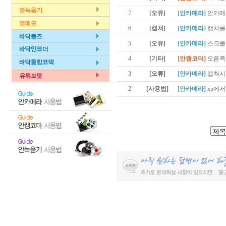
7
[오류]
[안카메라]
안카메
6
[캡쳐]
[안카메라]
캡쳐를
5
[오류]
[안카메라]
스크롤
4
[기타]
[안캠코더]
오른쪽
3
[오류]
[안카메라]
캡쳐시
2
[사용법]
[안카메라]
xp에