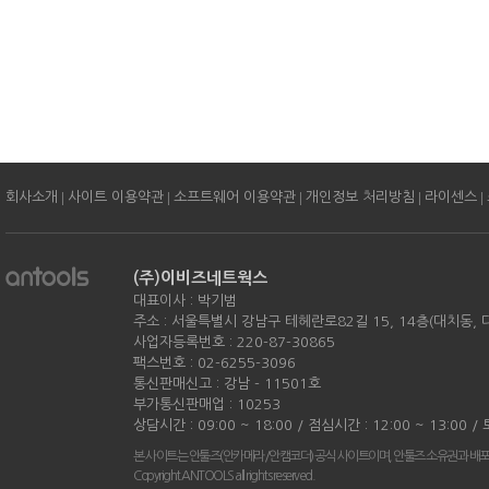
|
|
|
|
|
회사소개
사이트 이용약관
소프트웨어 이용약관
개인정보 처리방침
라이센스
(주)이비즈네트웍스
대표이사 : 박기범
주소 : 서울특별시 강남구 테헤란로82길 15, 14층(대치동,
사업자등록번호 : 220-87-30865
팩스번호 : 02-6255-3096
통신판매신고 : 강남 - 11501호
부가통신판매업 : 10253
상담시간 : 09:00 ~ 18:00 / 점심시간 : 12:00 ~ 13:00 
본 사이트는 안툴즈(안카메라/안캠코더) 공식 사이트이며, 안툴즈 소유권과 배
Copyright ANTOOLS all rights reserved.