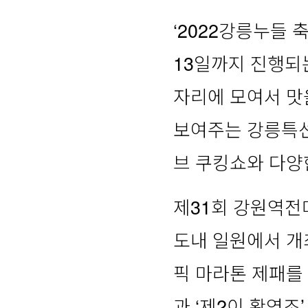
‘2022강릉누들 
13일까지 진행되
자리에 모여서 맛
보여주는 강릉특선
브 쿠킹쇼와 다양
제31회 강원역전
도내 일원에서 개
픽 마라톤 제패를
과 ‘제2이 황영조’