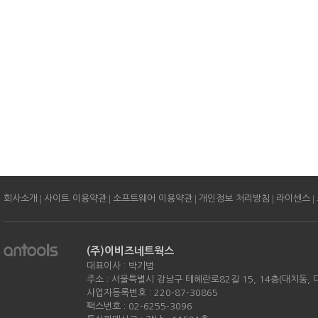
|
|
|
|
|
회사소개
사이트 이용약관
소프트웨어 이용약관
개인정보 처리방침
라이센스
(주)이비즈네트웍스
대표이사 : 박기범
주소 : 서울특별시 강남구 테헤란로82길 15, 14층(대치동,
사업자등록번호 : 220-87-30865
팩스번호 : 02-6255-3096