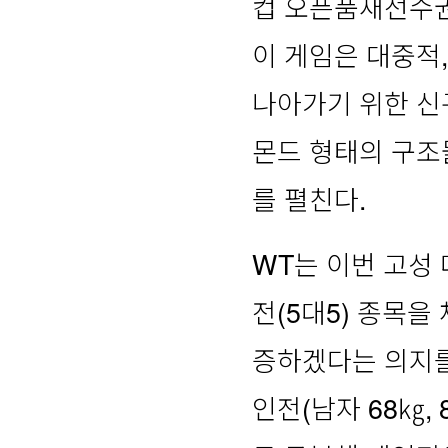
컵 오픈품새선수권
이 게임은 대중적
나아가기 위한 신
몬드 형태의 구조
를 펼친다.
WT는 이번 고성
전(5대5) 종목
증하겠다는 의지를
인전(남자 68㎏,