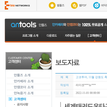
제 목
고코투어, 11월 강원도 
작성자
라이센***뉴***
등록일
2022-11-01 00:00:00
세계태권도옥타곤