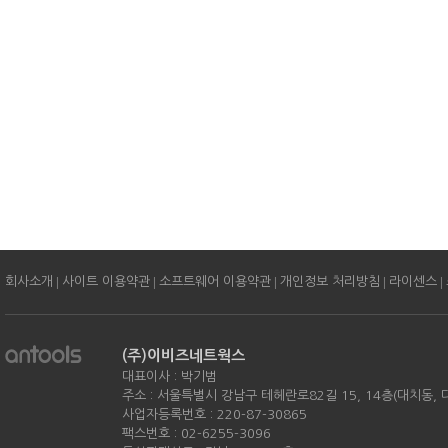
|
|
|
|
|
회사소개
사이트 이용약관
소프트웨어 이용약관
개인정보 처리방침
라이센스
(주)이비즈네트웍스
대표이사 : 박기범
주소 : 서울특별시 강남구 테헤란로82길 15, 14층(대치동,
사업자등록번호 : 220-87-30865
팩스번호 : 02-6255-3096