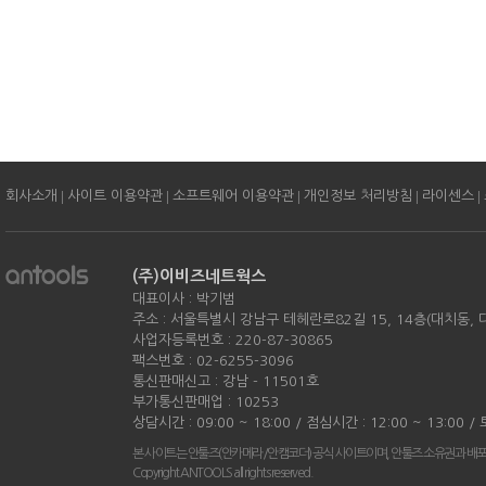
|
|
|
|
|
회사소개
사이트 이용약관
소프트웨어 이용약관
개인정보 처리방침
라이센스
(주)이비즈네트웍스
대표이사 : 박기범
주소 : 서울특별시 강남구 테헤란로82길 15, 14층(대치동,
사업자등록번호 : 220-87-30865
팩스번호 : 02-6255-3096
통신판매신고 : 강남 - 11501호
부가통신판매업 : 10253
상담시간 : 09:00 ~ 18:00 / 점심시간 : 12:00 ~ 13:00 
본 사이트는 안툴즈(안카메라/안캠코더) 공식 사이트이며, 안툴즈 소유권과 배
Copyright ANTOOLS all rights reserved.