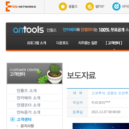
제 목
고코투어, 강원도 오션투
작성자
지피코리***
등록일
2022-12-07 00:00:00