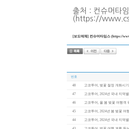
출처 : 컨슈머타임스
(https://www.c
[보도매체] 컨슈머타임스 (https://www.csti
번호
48
고코투어, 벚꽃 절정 개화시기
47
고코투어, 2024년 국내 지
46
고코투어, 올 봄 벚꽃 여행객
45
고코투어, 2024년 봄 벚꽃 
44
고코투어, 2024년 국내 지역
43
고코투어, 벚꽃 여행 계획 돕