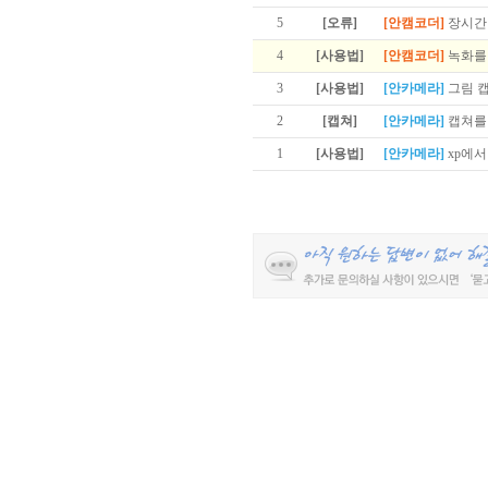
5
[오류]
[안캠코더]
장시간
4
[사용법]
[안캠코더]
녹화를
3
[사용법]
[안카메라]
그림 
2
[캡쳐]
[안카메라]
캡쳐를
1
[사용법]
[안카메라]
xp에