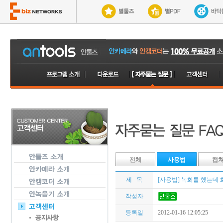
전체
사용법
캡
제 목
[사용법] 녹화를 했는데 
작성자
등록일
2012-01-16 12:05:25