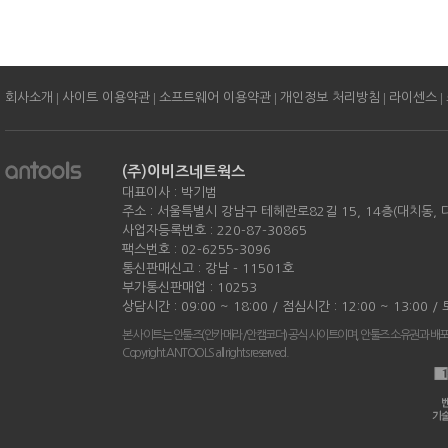
|
|
|
|
|
회사소개
사이트 이용약관
소프트웨어 이용약관
개인정보 처리방침
라이센스
(주)이비즈네트웍스
대표이사 : 박기범
주소 : 서울특별시 강남구 테헤란로82길 15, 14층(대치동,
사업자등록번호 : 220-87-30865
팩스번호 : 02-6255-3096
통신판매신고 : 강남 - 11501호
부가통신판매업 : 10253
상담시간 : 09:00 ~ 18:00 / 점심시간 : 12:00 ~ 13:00 
본 사이트는 안툴즈(안카메라/안캠코더) 공식 사이트이며, 안툴즈 소유권과 배
Copyright ANTOOLS all rights reserved.