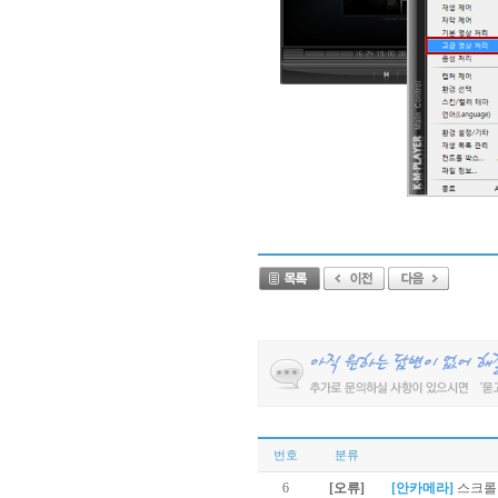
번호
분류
6
[오류]
[안카메라]
스크롤