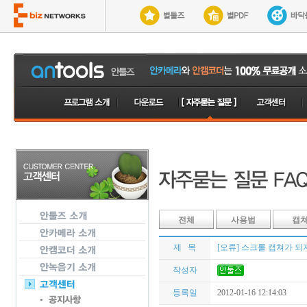
전체
사용법
캡
제 목
[오류] 스크롤 캡쳐가 되
작성자
등록일
2012-01-16 12:14:03