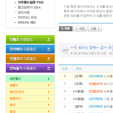
가끔 특정 페이지에서는 스크롤 방식
특정 페이지에서 이러한 현상이 발생
관련 정보를 수집하여 스크롤 캡쳐가 
번호
분류
6
[오류]
[안카메라]
스크롤
5
[오류]
[안캠코더]
장시간
4
[사용법]
[안캠코더]
녹화를
3
[사용법]
[안카메라]
그림 
2
[캡쳐]
[안카메라]
캡쳐를