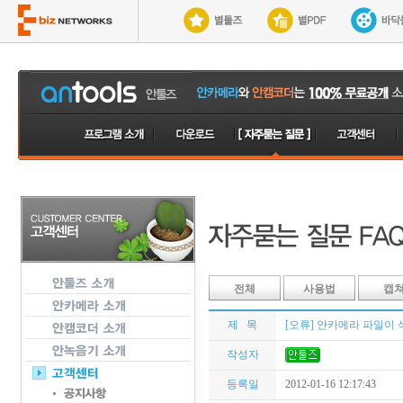
전체
사용법
캡
제 목
[오류] 안카메라 파일이 
작성자
등록일
2012-01-16 12:17:43