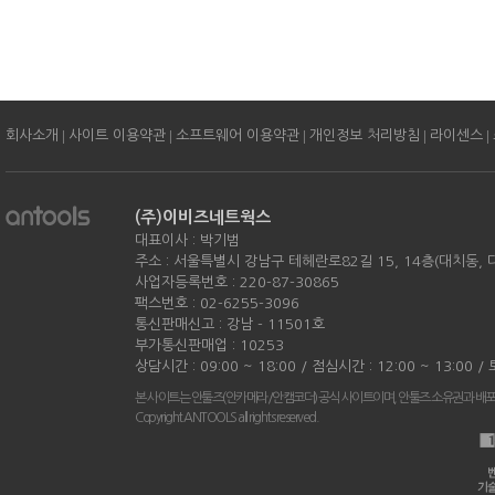
|
|
|
|
|
회사소개
사이트 이용약관
소프트웨어 이용약관
개인정보 처리방침
라이센스
(주)이비즈네트웍스
대표이사 : 박기범
주소 : 서울특별시 강남구 테헤란로82길 15, 14층(대치동,
사업자등록번호 : 220-87-30865
팩스번호 : 02-6255-3096
통신판매신고 : 강남 - 11501호
부가통신판매업 : 10253
상담시간 : 09:00 ~ 18:00 / 점심시간 : 12:00 ~ 13:00 
본 사이트는 안툴즈(안카메라/안캠코더) 공식 사이트이며, 안툴즈 소유권과 배
Copyright ANTOOLS all rights reserved.