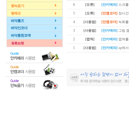
6
[오류]
[안카메라]
스크롤
5
[오류]
[안캠코더]
장시간
4
[사용법]
[안캠코더]
녹화를
3
[사용법]
[안카메라]
그림 
2
[캡쳐]
[안카메라]
캡쳐를
1
[사용법]
[안카메라]
xp에