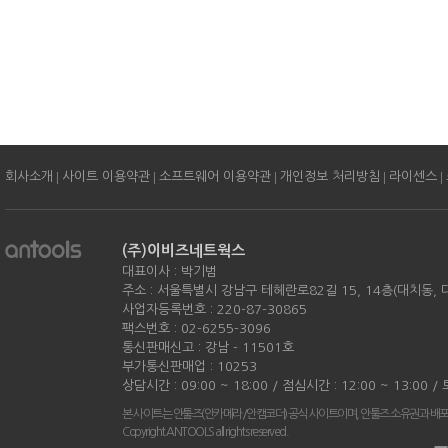
|
|
|
|
|
회사소개
사이트 이용약관
소프트웨어 이용약관
개인정보 처리방침
라이센스
(주)이비즈네트웍스
대표이사 : 박기범
주소 : 서울특별시 강남구 테헤란로82길 15, 14층(대치동,
사업자등록번호 : 220-87-30865
팩스번호 : 02-6255-3096
통신판매신고 : 강남 - 11501호
부가통신판매업 : 10253
상담시간 : 09:00 ~ 18:00 / 점심시간 : 12:00 ~ 13:00 
본 사이트는 안툴즈(안카메라/안캠코더) 공식 사이트이며, 안툴즈 소유권과 배
Copyright ANTOOLS all rights reserved.