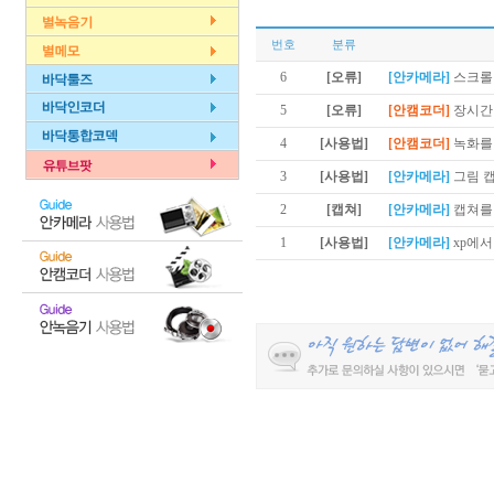
번호
분류
6
[오류]
[안카메라]
스크롤
5
[오류]
[안캠코더]
장시간
4
[사용법]
[안캠코더]
녹화를
3
[사용법]
[안카메라]
그림 
2
[캡쳐]
[안카메라]
캡쳐를
1
[사용법]
[안카메라]
xp에