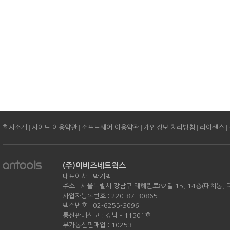
|
|
|
|
|
회사소개
사이트 이용약관
소프트웨어 이용약관
개인정보 처리방침
라이센스
(주)이비즈네트웍스
대표이사 : 박기범
주소 : 서울특별시 강남구 테헤란로82길 15, 14층(대치동,
사업자등록번호 : 220-87-30865
팩스번호 : 02-6255-3096
통신판매신고 : 강남 - 11501호
부가통신판매업 : 10253