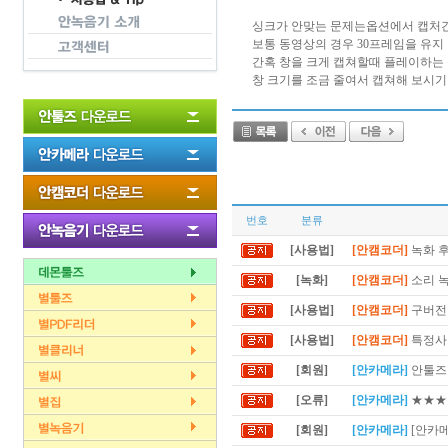
싱크가 안맞는 문제는옵션에서 캡처간
보통 동영상의 경우 30프레임을 유지
간혹 창을 크게 캡쳐할때 플레이하는
창 크기를 조금 줄여서 캡쳐해 보시기
번호
분류
[사용법]
[안캠코더]
녹화 후
[녹화]
[안캠코더]
소리 
[사용법]
[안캠코더]
구버전 
[사용법]
[안캠코더]
특정사이
[회원]
[안카메라]
안툴즈 
[오류]
[안카메라]
★★★
[회원]
[안카메라]
[안카