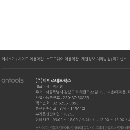
|
|
|
|
|
회사소개
사이트 이용약관
소프트웨어 이용약관
개인정보 처리방침
라이센스
(주)이비즈네트웍스
대표이사 : 박기범
주소 : 서울특별시 강남구 테헤란로82길 15, 14층(대치동,
사업자등록번호 : 220-87-30865
팩스번호 : 02-6255-3096
통신판매신고 : 강남 - 11501호
부가통신판매업 : 10253
상담시간 : 09:00 ~ 18:00 / 점심시간 : 12:00 ~ 13:00 
본 사이트는 안툴즈(안카메라/안캠코더) 공식 사이트이며, 안툴즈 소유권과 배