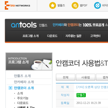
전체
사용법
캡
제 목
[기타] 오른쪽 상단 안캠
작성자
등록일
2012-12-21 16:21:39