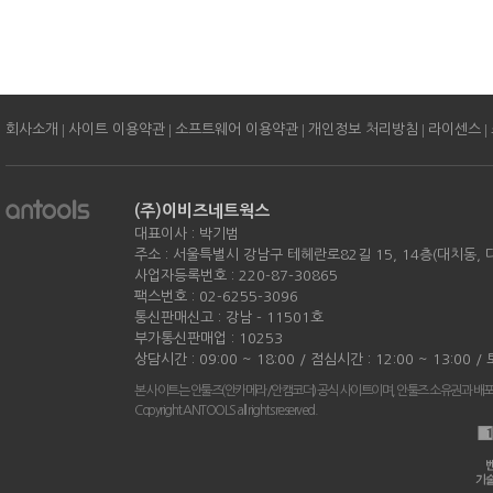
|
|
|
|
|
회사소개
사이트 이용약관
소프트웨어 이용약관
개인정보 처리방침
라이센스
(주)이비즈네트웍스
대표이사 : 박기범
주소 : 서울특별시 강남구 테헤란로82길 15, 14층(대치동,
사업자등록번호 : 220-87-30865
팩스번호 : 02-6255-3096
통신판매신고 : 강남 - 11501호
부가통신판매업 : 10253
상담시간 : 09:00 ~ 18:00 / 점심시간 : 12:00 ~ 13:00 
본 사이트는 안툴즈(안카메라/안캠코더) 공식 사이트이며, 안툴즈 소유권과 배
Copyright ANTOOLS all rights reserved.