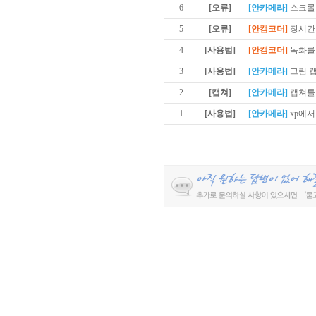
6
[오류]
[안카메라]
스크롤
5
[오류]
[안캠코더]
장시간
4
[사용법]
[안캠코더]
녹화를
3
[사용법]
[안카메라]
그림 
2
[캡쳐]
[안카메라]
캡쳐를
1
[사용법]
[안카메라]
xp에