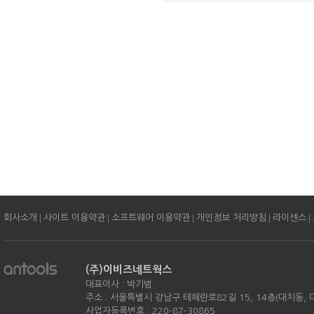
|
|
|
|
|
회사소개
사이트 이용약관
소프트웨어 이용약관
개인정보 처리방침
라이센스
(주)이비즈네트웍스
대표이사 : 박기범
주소 : 서울특별시 강남구 테헤란로82길 15, 14층(대치동,
사업자등록번호 : 220-87-30865