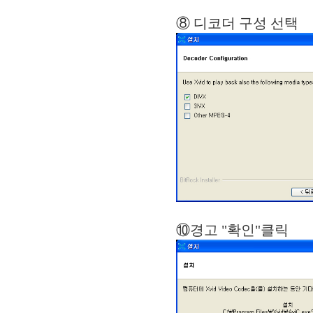
⑧ 디코더 
⑩경고 "확