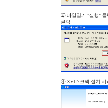
② 파일열기 "
클릭
④ XVID 