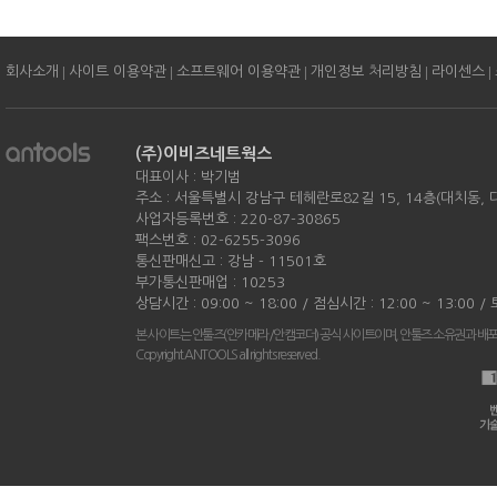
|
|
|
|
|
회사소개
사이트 이용약관
소프트웨어 이용약관
개인정보 처리방침
라이센스
(주)이비즈네트웍스
대표이사 : 박기범
주소 : 서울특별시 강남구 테헤란로82길 15, 14층(대치동,
사업자등록번호 : 220-87-30865
팩스번호 : 02-6255-3096
통신판매신고 : 강남 - 11501호
부가통신판매업 : 10253
상담시간 : 09:00 ~ 18:00 / 점심시간 : 12:00 ~ 13:00 
본 사이트는 안툴즈(안카메라/안캠코더) 공식 사이트이며, 안툴즈 소유권과 배
Copyright ANTOOLS all rights reserved.