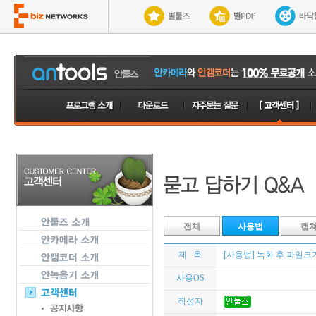
전체
사용법
캡
제 목
[사용법] 녹화 후 파일크
사용OS
작성자