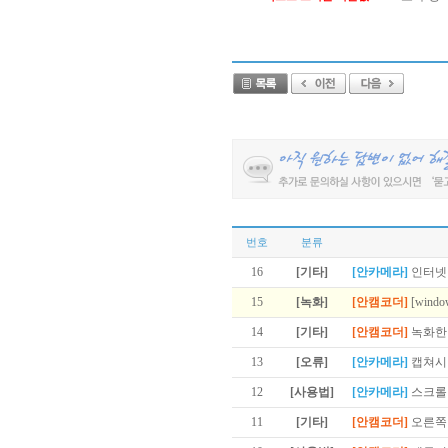
번호
분류
16
[기타]
[안카메라]
인터넷
15
[녹화]
[안캠코더]
[win
14
[기타]
[안캠코더]
녹화한
13
[오류]
[안카메라]
캡쳐시
12
[사용법]
[안카메라]
스크롤
11
[기타]
[안캠코더]
오른쪽