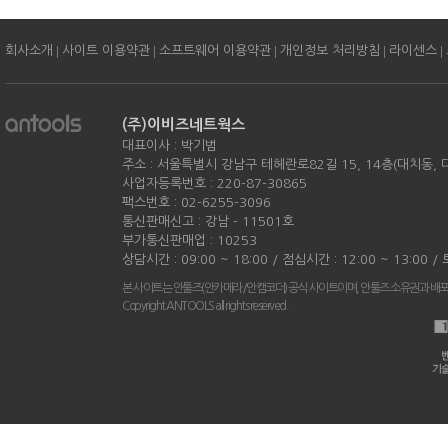
|
|
|
|
|
회사소개
사이트 이용약관
소프트웨어 이용약관
개인정보 처리방침
라이센스
(주)이비즈네트웍스
대표이사 : 박기범
주소 : 서울특별시 강남구 테헤란로82길 15, 14층(대치동,
사업자등록번호 : 220-87-30865
팩스번호 : 02-6255-3096
통신판매신고 : 강남 - 11501호
부가통신판매업 : 10253
상담시간 : 09:00 ~ 18:00 / 점심시간 : 12:00 ~ 13:00 
본 사이트는 안툴즈(안카메라/안캠코더) 공식 사이트이며, 안툴즈 소유권과 배
Copyright ANTOOLS all rights reserved.