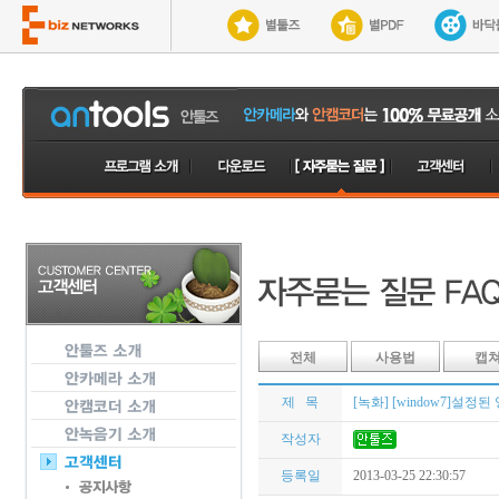
전체
사용법
캡
제 목
[녹화] [window7]설
작성자
등록일
2013-03-25 22:30:57