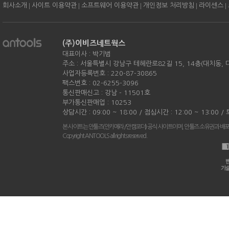
|
|
|
|
|
회사소개
사이트 이용약관
소프트웨어 이용약관
개인정보 처리방침
라이센스
(주)이비즈네트웍스
대표이사 : 박기범
주소 : 서울특별시 강남구 테헤란로82길 15, 14층(대치동,
사업자등록번호 : 220-87-30865
팩스번호 : 02-6255-3096
통신판매신고 : 강남 - 11501호
부가통신판매업 : 10253
상담시간 : 09:00 ~ 18:00 / 점심시간 : 12:00 ~ 13:00 
본 사이트는 안툴즈(안카메라/안캠코더) 공식 사이트이며, 안툴즈 소유권과 배
Copyright ANTOOLS all rights reserved.