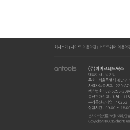
|
|
회사소개
사이트 이용약관
소프트웨어 이용약
(주)이비즈네트웍스
대표이사 : 박기범
주소 : 서울특별시 강남구 
사업자등록번호 : 220-87-
팩스번호 : 02-6255-309
통신판매신고 : 강남 - 11
부가통신판매업 : 10253
상담시간 : 09:00 ~ 18:0
본 사이트는 안툴즈(안카메라/안캠
Copyright ANTOOLS all rights res