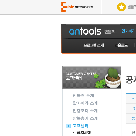
제
작
등
안