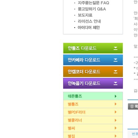
안
안
'
사
이
안
앞
==
<
*
*
==
감
번