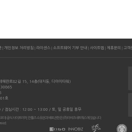
|
|
|
|
|
|
관
개인정보 처리방침
라이센스
소프트웨어 기부 안내
사이트맵
제휴문의
고객
테헤란로82길 15, 14층(대치동, 디아이타워)
30865
6
501호
0 / 점심시간 : 12:00 ~ 13:00 / 토, 일 공휴일 휴무
코더) 공식 사이트이며, 안툴즈 소유권과 배포권한은 (주)이비즈네트웍스에 있습니다.
erved.