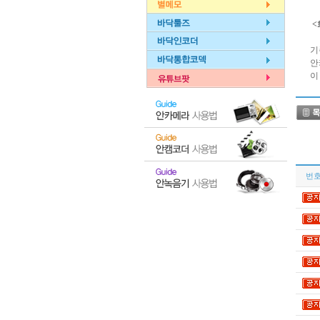
<
기
안
이
번