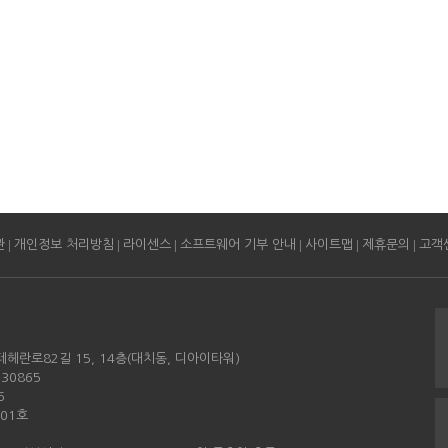
|
|
|
|
|
|
관
개인정보 처리방침
라이센스
소프트웨어 기부 안내
사이트맵
제휴문의
고객
테헤란로82길 15, 14층(대치동, 디아이타워)
30865
6
501호