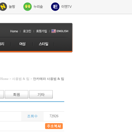
Home > 사용법 & 팁 >
안카메라 사용법 & 팁
회원
기타
조회수
72926