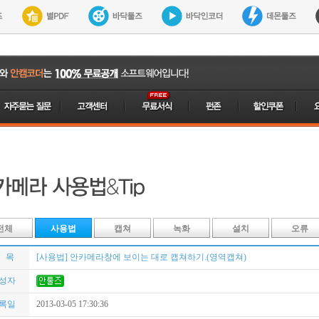
전체
사용법
캡쳐
녹화
설치
오류
 목
[사용법] 안카메라창에 보이는 대로 캡쳐하기.(영역캡쳐)
성자
록일
2013-03-05 17:30:36