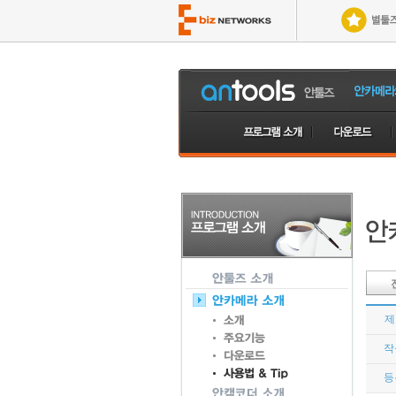
제
작
등