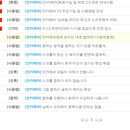
[회원]
[안카메라]
[안카메라]회원가입 및 재로그인관련 안내사항
[사용법]
[안카메라]
안카메라 5.0 주요기능 및 사용방법 안내
[사용법]
[안카메라]
안카메라 '심파일 2012년 최고의 소프트웨어 어워...
[기타]
[안카메라]
※ [고객센터]ARS 시스템 점검으로 인한 임시...
[사용법]
[안카메라]
안카메라창에 보이는 대로 캡쳐하기.(영역캡쳐)
[사용법]
[안카메라]
원하는 영역을 원하는 크기 만큼 자유롭게...
[사용법]
[안카메라]
스크롤이 있는 긴 페이지를 한번에 캡쳐하...
[사용법]
[안카메라]
스크롤 캡쳐시 회색 라인이 생기는 현상 해결
[오류]
[안카메라]
안카메라 파일이 삭제가 안됩니다.
[오류]
[안카메라]
스크롤 캡쳐가 되지 않습니다.
[사용법]
[안카메라]
그림 캡쳐시 글씨가 깨지는 현상
[캡쳐]
[안카메라]
캡쳐를 진행하니 화면이 이상하게 나옵니다.
[사용법]
[안카메라]
xp에서 오버레이 중복사용 안되는 점을 ...
1