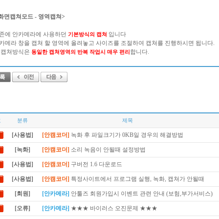
화면캡쳐모드 - 영역캡쳐>
존에 안카메라에 사용하던
입니다
기본방식의 캡쳐
카메라 창을 캡쳐 할 영역에 올려놓고 사이즈를 조절하여 캡쳐를 진행하시면 됩니다.
 캡쳐방식은
합니다.
동일한 캡쳐영역의 반복 작업시 매우 편리
호
분류
제목
[사용법]
[안캠코더]
녹화 후 파일크기가 0KB일 경우의 해결방법
[녹화]
[안캠코더]
소리 녹음이 안될때 설정방법
[사용법]
[안캠코더]
구버전 1.6 다운로드
[사용법]
[안캠코더]
특정사이트에서 프로그램 실행, 녹화, 캡쳐가 안될때
[회원]
[안카메라]
안툴즈 회원가입시 이벤트 관련 안내 (보험,부가서비스)
[오류]
[안카메라]
★★★ 바이러스 오진문제 ★★★