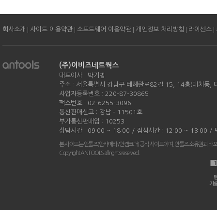
|
|
|
|
|
회사소개
사이트 이용약관
소프트웨어 이용약관
개인정보 처리방침
라이센스
(주)이비즈네트웍스
대표이사 : 박기범
주소 : 서울특별시 강남구 테헤란로82길 15, 14층(대치동,
사업자등록번호 : 220-87-30865
팩스번호 : 02-6255-3096
통신판매신고 : 강남 - 11501호
부가통신판매업 : 10253
상담시간 : 09:00 ~ 18:00 / 점심시간 : 12:00 ~ 13:00 
본 사이트는 안툴즈(안카메라/안캠코더) 공식 사이트이며, 안툴즈 소유권과 배
Copyright ANTOOLS all rights reserved.