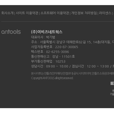
|
|
|
|
|
회사소개
사이트 이용약관
소프트웨어 이용약관
개인정보 처리방침
라이센스
(주)이비즈네트웍스
대표이사 : 박기범
주소 : 서울특별시 강남구 테헤란로82길 15, 14층(대치동,
사업자등록번호 : 220-87-30865
팩스번호 : 02-6255-3096
통신판매신고 : 강남 - 11501호
부가통신판매업 : 10253
상담시간 : 09:00 ~ 18:00 / 점심시간 : 12:00 ~ 13:00 
본 사이트는 안툴즈(안카메라/안캠코더) 공식 사이트이며, 안툴즈 소유권과 배
Copyright ANTOOLS all rights reserved.