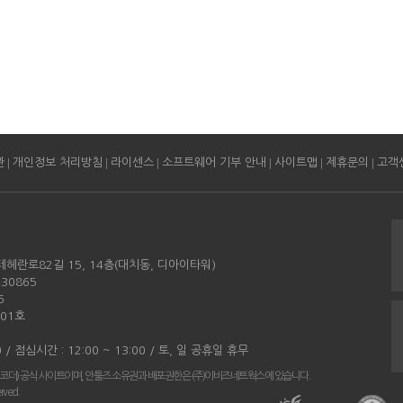
|
|
|
|
|
|
관
개인정보 처리방침
라이센스
소프트웨어 기부 안내
사이트맵
제휴문의
고객
테헤란로82길 15, 14층(대치동, 디아이타워)
30865
6
501호
0 / 점심시간 : 12:00 ~ 13:00 / 토, 일 공휴일 휴무
코더) 공식 사이트이며, 안툴즈 소유권과 배포권한은 (주)이비즈네트웍스에 있습니다.
erved.