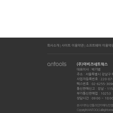
|
|
회사소개
사이트 이용약관
소프트웨어 이용약
(주)이비즈네트웍스
대표이사 : 박기범
주소 : 서울특별시 강남구 
사업자등록번호 : 220-87-
팩스번호 : 02-6255-309
통신판매신고 : 강남 - 11
부가통신판매업 : 10253
상담시간 : 09:00 ~ 18:0
본 사이트는 안툴즈(안카메라/안캠
Copyright ANTOOLS all rights res