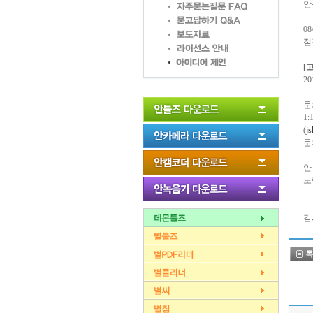
안
0
점
[
20
문
1
(
j
문
안
노
감