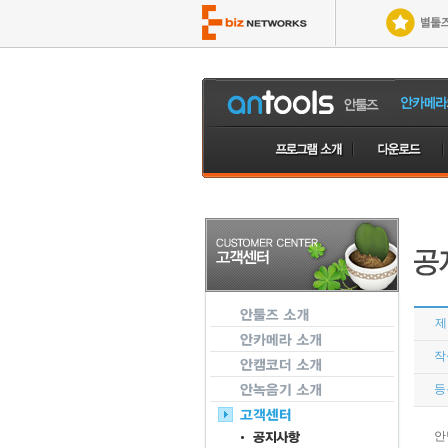
제
작
등
안