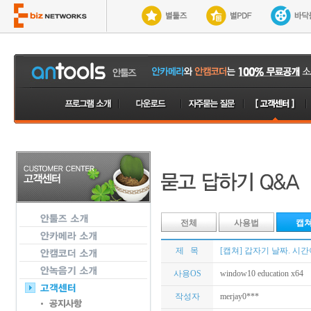
전체
사용법
캡
제 목
[캡쳐] 갑자기 날짜. 시
사용OS
window10 education x64
작성자
merjay0***