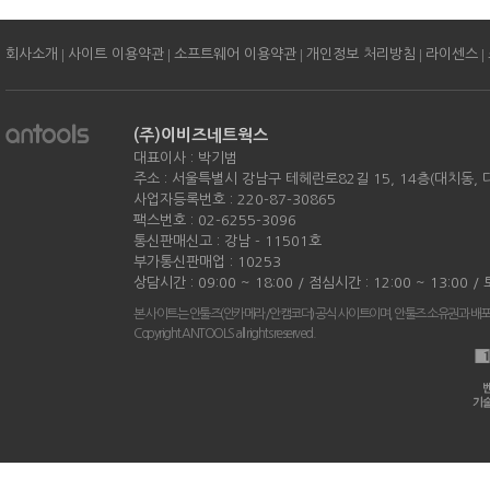
|
|
|
|
|
회사소개
사이트 이용약관
소프트웨어 이용약관
개인정보 처리방침
라이센스
(주)이비즈네트웍스
대표이사 : 박기범
주소 : 서울특별시 강남구 테헤란로82길 15, 14층(대치동,
사업자등록번호 : 220-87-30865
팩스번호 : 02-6255-3096
통신판매신고 : 강남 - 11501호
부가통신판매업 : 10253
상담시간 : 09:00 ~ 18:00 / 점심시간 : 12:00 ~ 13:00 
본 사이트는 안툴즈(안카메라/안캠코더) 공식 사이트이며, 안툴즈 소유권과 배
Copyright ANTOOLS all rights reserved.