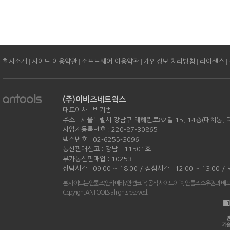
|
|
|
|
|
회사소개
사이트 이용약관
소프트웨어 이용약관
개인정보 처리방침
라이센스
(주)이비즈네트웍스
대표이사 : 박기범
주소 : 서울특별시 강남구 테헤란로82길 15, 14층(대치동,
사업자등록번호 : 220-87-30865
팩스번호 : 02-6255-3096
통신판매신고 : 강남 - 11501호
부가통신판매업 : 10253
상담시간 : 09:00 ~ 18:00 / 점심시간 : 12:00 ~ 13:00 
본 사이트는 안툴즈(안카메라/안캠코더) 공식 사이트이며, 안툴즈 소유권과 배
Copyright ANTOOLS all rights reserved.